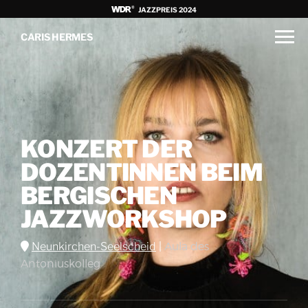
JAZZPREIS 2024
CARIS HERMES
KONZERT DER
DOZENTINNEN BEIM
BERGISCHEN
JAZZWORKSHOP
Neunkirchen-Seelscheid
|
Aula des
Antoniuskolleg