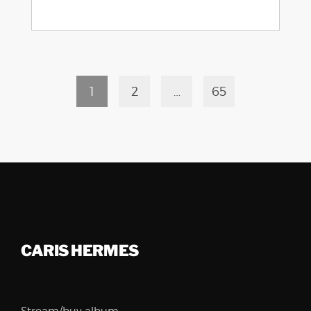
1
2
…
65
CARIS HERMES