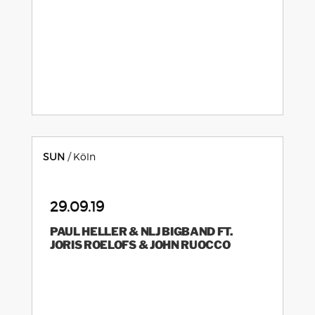
SUN
Köln
29.09.19
PAUL HELLER & NLJ BIGBAND FT.
JORIS ROELOFS & JOHN RUOCCO