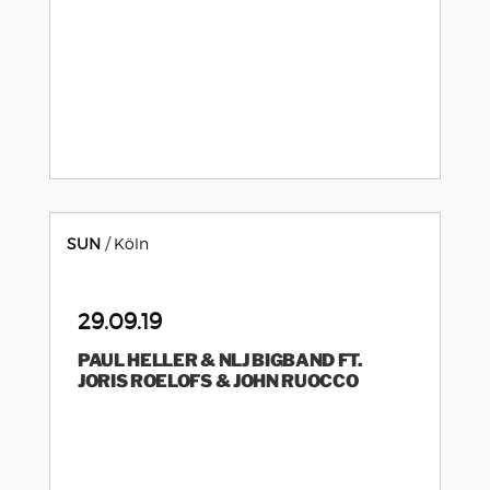
SUN
Köln
29.09.19
PAUL HELLER & NLJ BIGBAND FT.
JORIS ROELOFS & JOHN RUOCCO