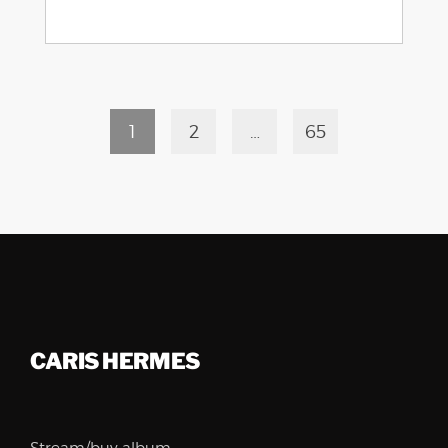
1
2
…
65
CARIS HERMES