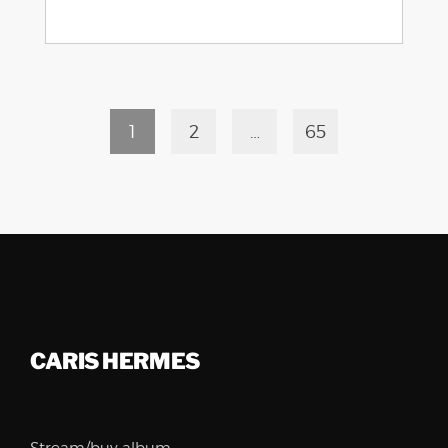
1
2
…
65
CARIS HERMES