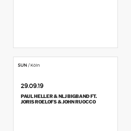
SUN
Köln
29.09.19
PAUL HELLER & NLJ BIGBAND FT.
JORIS ROELOFS & JOHN RUOCCO