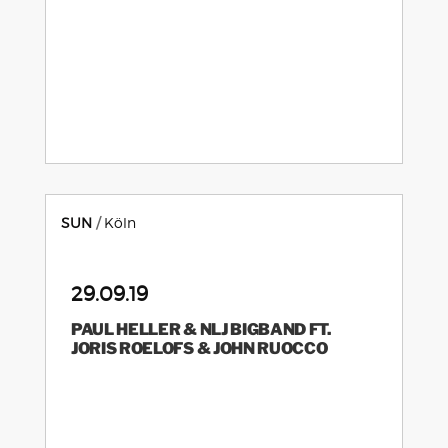
SUN
Köln
29.09.19
PAUL HELLER & NLJ BIGBAND FT.
JORIS ROELOFS & JOHN RUOCCO