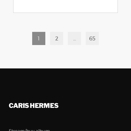
1
2
…
65
CARIS HERMES