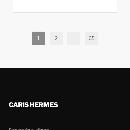
1
2
…
65
CARIS HERMES