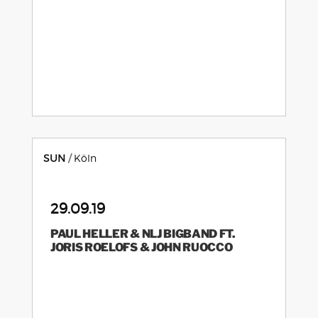
SUN
Köln
29.09.19
PAUL HELLER & NLJ BIGBAND FT.
JORIS ROELOFS & JOHN RUOCCO