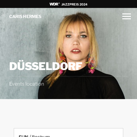
JAZZPREIS 2024
CARIS HERMES
DÜSSELDORF
Events location
SUN
Bochum