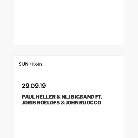
SUN
Köln
29.09.19
PAUL HELLER & NLJ BIGBAND FT.
JORIS ROELOFS & JOHN RUOCCO