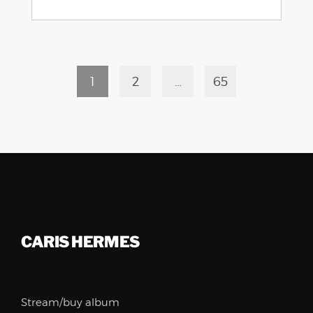
1
2
…
65
CARIS HERMES
Stream/buy album