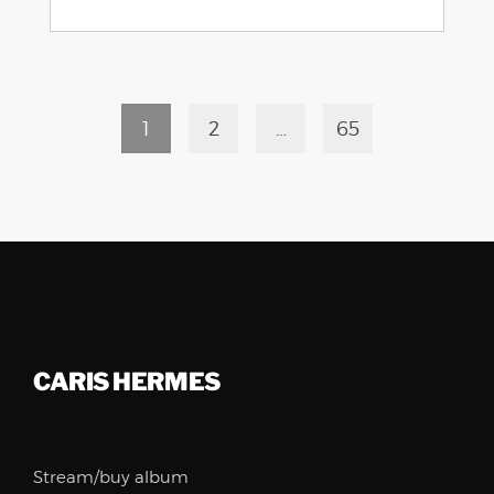
1
2
…
65
CARIS HERMES
Stream/buy album