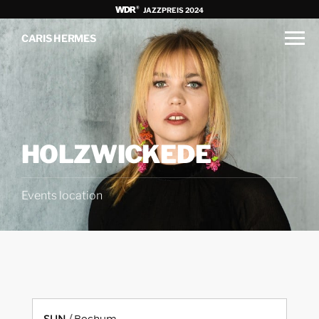
JAZZPREIS 2024
CARIS HERMES
HOLZWICKEDE
Events location
SUN
Bochum