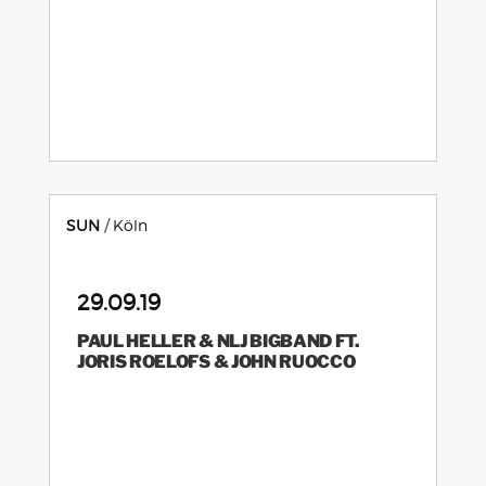
SUN
Köln
29.09.19
PAUL HELLER & NLJ BIGBAND FT.
JORIS ROELOFS & JOHN RUOCCO