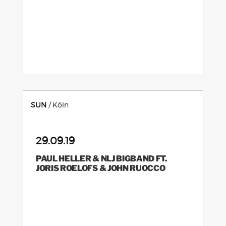
SUN
Köln
29.09.19
PAUL HELLER & NLJ BIGBAND FT.
JORIS ROELOFS & JOHN RUOCCO