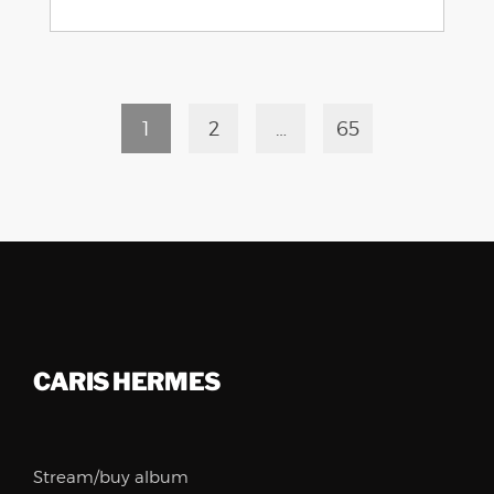
1
2
…
65
CARIS HERMES
Stream/buy album