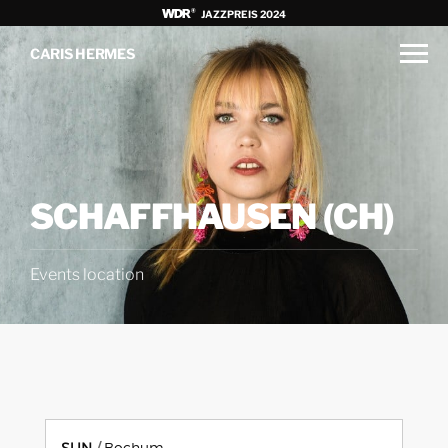
JAZZPREIS 2024
CARIS HERMES
SCHAFFHAUSEN (CH)
Events location
SUN
Bochum