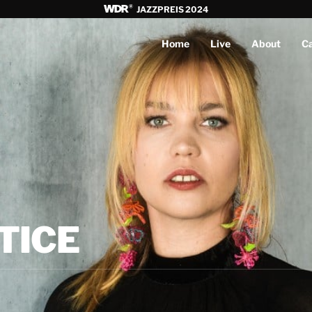
JAZZPREIS 2024
Home
Live
About
C
TICE