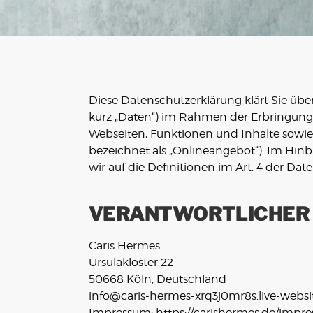
Diese Datenschutzerklärung klärt Sie ü
kurz „Daten“) im Rahmen der Erbringung
Webseiten, Funktionen und Inhalte sowie
bezeichnet als „Onlineangebot“). Im Hinbl
wir auf die Definitionen im Art. 4 der 
VERANTWORTLICHER
Caris Hermes
Ursulakloster 22
50668 Köln, Deutschland
info@caris-hermes-xrq3j0mr8s.live-webs
Impressum:
https://carishermes.de/impr