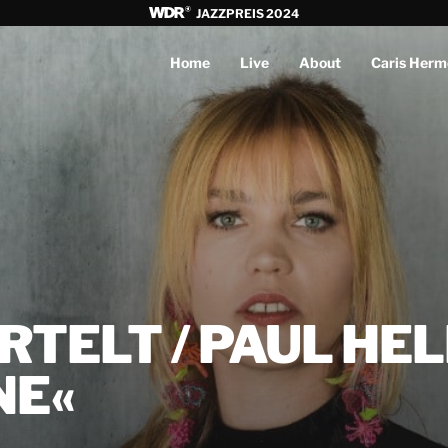
JAZZPREIS 2024
Home
Live
About
Caris Herm
TELT / PAUL HE
NE«