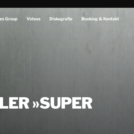
es Group
Videos
Diskografie
Booking & Kontakt
LLER »SUPER