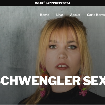
JAZZPREIS 2024
Home
Live
About
Caris Herm
SCHWENGLER SE