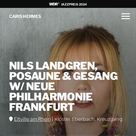
JAZZPREIS 2024
CARIS HERMES
NILS LANDGREN,
POSAUNE & GESANG
W/ NEUE
PHILHARMONIE
FRANKFURT
Eltville am Rhein
|
Kloster Eberbach, Kreuzgang