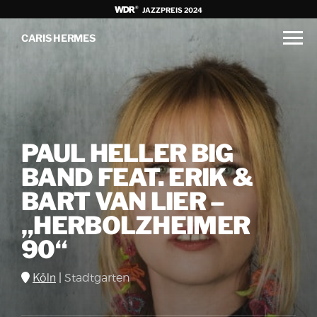
JAZZPREIS 2024
CARIS HERMES
PAUL HELLER BIG
BAND FEAT. ERIK &
BART VAN LIER –
„HERBOLZHEIMER
90“
Köln
|
Stadtgarten