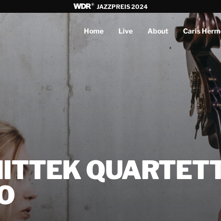
JAZZPREIS 2024
Home
Live
About
Caris Herm
HITTEK QUARTETT
O