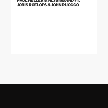
PAUL HELLER & NLJ BIGBAND FT.
JORIS ROELOFS & JOHN RUOCCO