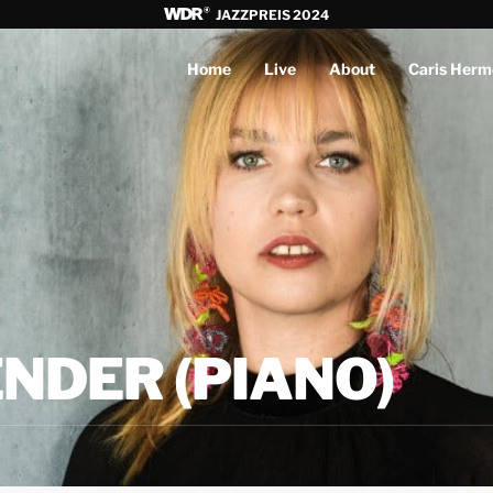
JAZZPREIS 2024
Home
Live
About
Caris Herm
NDER (PIANO)