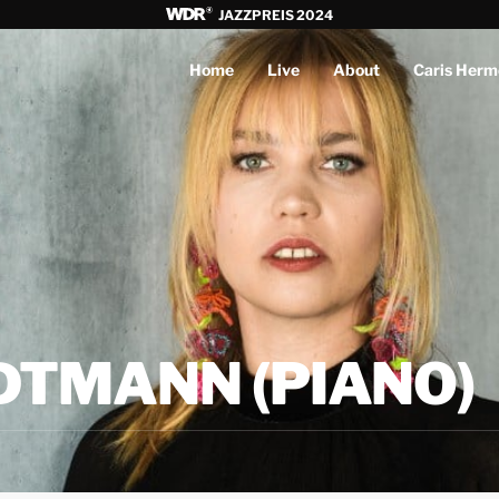
JAZZPREIS 2024
Home
Live
About
Caris Herm
DTMANN (PIANO)