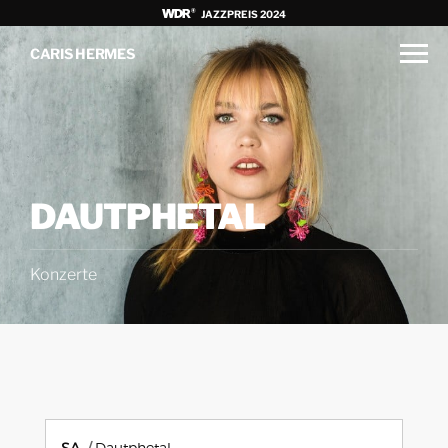
JAZZPREIS 2024
CARIS HERMES
DAUTPHETAL
Konzerte
SA.
Dautphetal