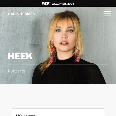
JAZZPREIS 2024
CARIS HERMES
HEEK
Konzerte
MO.
Heek