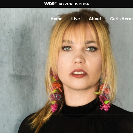
JAZZPREIS 2024
Home
Live
About
Caris Herm