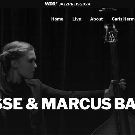
JAZZPREIS 2024
Home
Live
About
Caris Herm
SSE & MARCUS B