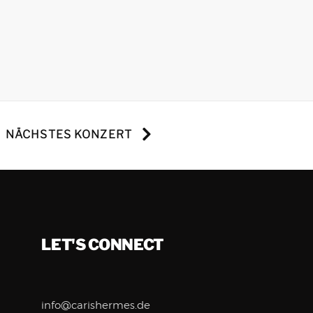
NÄCHSTES KONZERT
LET'S CONNECT
info@carishermes.de