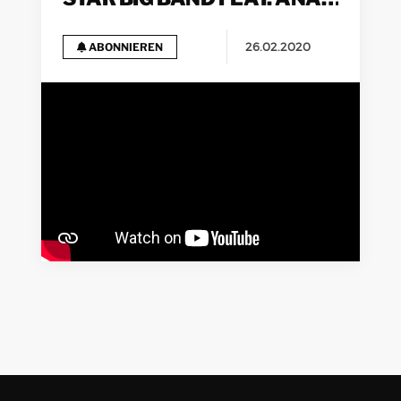
COHEN – HOW DEEP IS THE
OCEAN (LIVE)
26.02.2020
ABONNIEREN